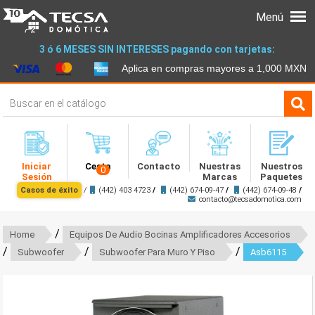
Menú
3 ó 6 MESES SIN INTERESES pagando con tarjetas:
Aplica en compras mayores a 1,000 MXN
Iniciar
Cesta
Contacto
Nuestras
Nuestros
0
Sesión
Marcas
Paquetes
Casos de éxito
/
(442) 403 4723
/
(442) 674-09-47
/
(442) 674-09-48
/
contacto@tecsadomotica.com
/
Home
Equipos De Audio Bocinas Amplificadores Accesorios
/
/
/
Subwoofer
Subwoofer Para Muro Y Piso
Asb6115