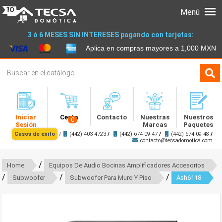
Menú
3 ó 6 MESES SIN INTERESES pagando con tarjetas:
Aplica en compras mayores a 1,000 MXN
Iniciar
Cesta
Contacto
Nuestras
Nuestros
0
Sesión
Marcas
Paquetes
Casos de éxito
/
(442) 403 4723
/
(442) 674-09-47
/
(442) 674-09-48
/
contacto@tecsadomotica.com
/
Home
Equipos De Audio Bocinas Amplificadores Accesorios
/
/
/
Subwoofer
Subwoofer Para Muro Y Piso
Ash6118