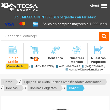
Menú
3 ó 6 MESES SIN INTERESES pagando con tarjetas:
Aplica en compras mayores a 1,000 MXN
Iniciar
Cesta
Contacto
Nuestras
Nuestros
0
Sesión
Marcas
Paquetes
Casos de éxito
/
(442) 403 4723
/
(442) 674-09-47
/
(442) 674-09-48
/
contacto@tecsadomotica.com
/
Home
Equipos De Audio Bocinas Amplificadores Accesorios
/
/
/
Bocinas
Bocinas Colgantes
C64p/t