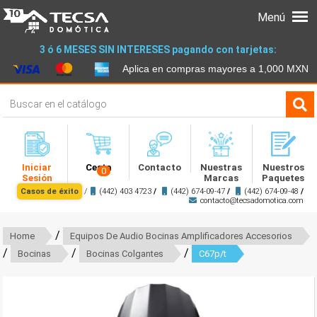
Menú
3 ó 6 MESES SIN INTERESES pagando con tarjetas:
Aplica en compras mayores a 1,000 MXN
Iniciar
Cesta
Contacto
Nuestras
Nuestros
0
Sesión
Marcas
Paquetes
Casos de éxito
/
(442) 403 4723
/
(442) 674-09-47
/
(442) 674-09-48
/
contacto@tecsadomotica.com
/
Home
Equipos De Audio Bocinas Amplificadores Accesorios
/
/
/
Bocinas
Bocinas Colgantes
C67p/t