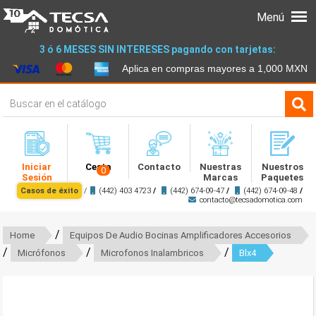
Menú
3 ó 6 MESES SIN INTERESES pagando con tarjetas:
Aplica en compras mayores a 1,000 MXN
Iniciar
Cesta
Contacto
Nuestras
Nuestros
0
Sesión
Marcas
Paquetes
Casos de éxito
/
(442) 403 4723
/
(442) 674-09-47
/
(442) 674-09-48
/
contacto@tecsadomotica.com
/
Home
Equipos De Audio Bocinas Amplificadores Accesorios
/
/
/
Micrófonos
Microfonos Inalambricos
Blx4