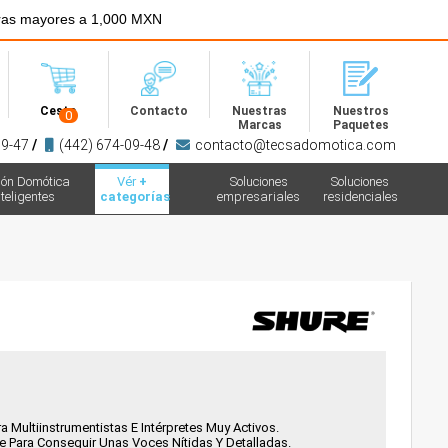
ras mayores a 1,000 MXN
Menú
Cesta
Contacto
Nuestras
Nuestros
0
Marcas
Paquetes
09-47
/
(442) 674-09-48
/
contacto@tecsadomotica.com
ión Domótica
Vér
+
Soluciones
Soluciones
teligentes
categorías
empresariales
residenciales
Multiinstrumentistas E Intérpretes Muy Activos.
 Para Conseguir Unas Voces Nítidas Y Detalladas.