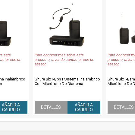
e este
Para conocer más sobre este
Para conocer má
tactar con un
producto, favor de contactar con un
producto, favor 
asesor.
asesor.
ma Inalámbrico
Shure Blx14/p31 Sistema Inalámbrico
Shure Blx14/sm
er
Con Micrófono De Diadema
Micrófono De D
AÑADIR A
AÑADIR A
DETALLES
DETALLES
CARRITO
CARRITO