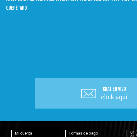
Querétaro
CHAT EN VIVO
click aquí
01 
Mi cuenta
Formas de pago
01 