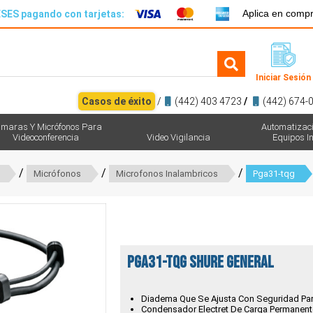
Aplica en comp
SES pagando con tarjetas:
Iniciar Sesión
Casos de éxito
/
(442) 403 4723
/
(442) 674-
maras Y Micrófonos Para
Automatizac
Videoconferencia
Video Vigilancia
Equipos In
/
/
/
Micrófonos
Microfonos Inalambricos
Pga31-tqg
PGA31-TQG Shure general
Diadema Que Se Ajusta Con Seguridad Para 
Condensador Electret De Carga Permanente