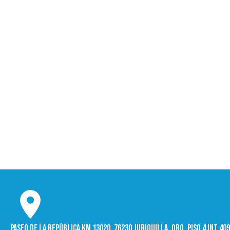
Paseo de la República Km 13020, 76230 Juriquilla, Qro. Piso 4 int 4