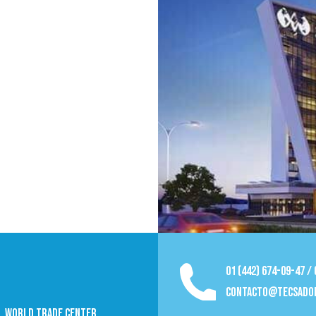
01 (442) 674-09-47 /
contacto@tecsado
09, World trade Center