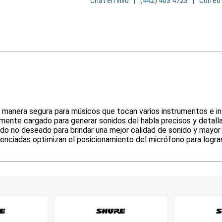
Chat en vivo
(442) 403 4723
Correo
de manera segura para músicos que tocan varios instrumentos e in
nte cargado para generar sonidos del habla precisos y detall
ruido no deseado para brindar una mejor calidad de sonido y mayo
erenciadas optimizan el posicionamiento del micrófono para logra