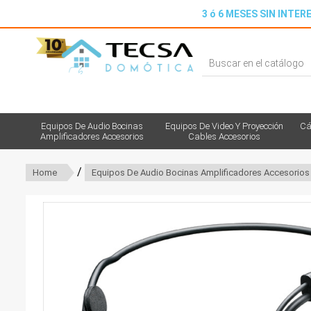
3 ó 6 MESES SIN INTERE
Equipos De Audio Bocinas
Equipos De Video Y Proyección
Cá
Amplificadores Accesorios
Cables Accesorios
/
Home
Equipos De Audio Bocinas Amplificadores Accesorios