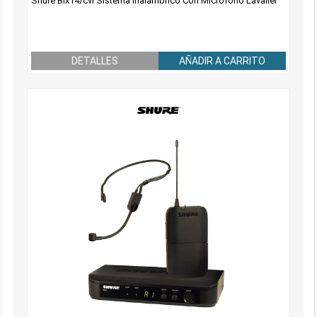
Shure Blx14/cvl Sistema Inalámbrico Con Micrófono Lavalier
DETALLES
AÑADIR A CARRITO