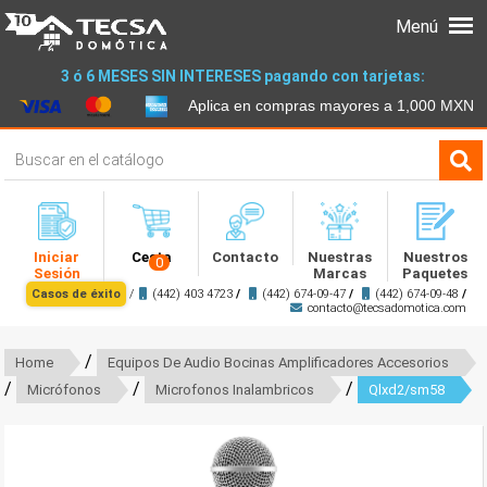
Menú
3 ó 6 MESES SIN INTERESES pagando con tarjetas:
Aplica en compras mayores a 1,000 MXN
Iniciar
Cesta
Contacto
Nuestras
Nuestros
0
Sesión
Marcas
Paquetes
Casos de éxito
/
(442) 403 4723
/
(442) 674-09-47
/
(442) 674-09-48
/
contacto@tecsadomotica.com
/
Home
Equipos De Audio Bocinas Amplificadores Accesorios
/
/
/
Micrófonos
Microfonos Inalambricos
Qlxd2/sm58