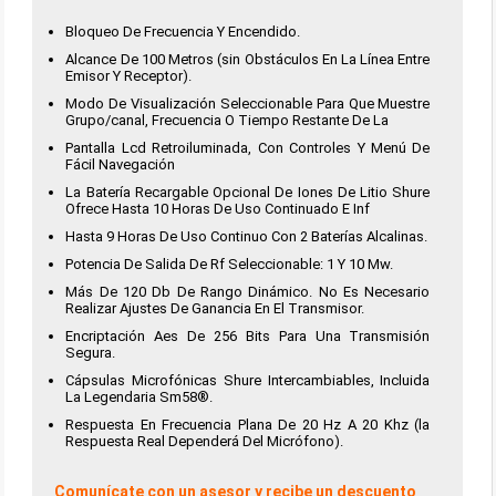
Bloqueo De Frecuencia Y Encendido.
Alcance De 100 Metros (sin Obstáculos En La Línea Entre
Emisor Y Receptor).
Modo De Visualización Seleccionable Para Que Muestre
Grupo/canal, Frecuencia O Tiempo Restante De La
Pantalla Lcd Retroiluminada, Con Controles Y Menú De
Fácil Navegación
La Batería Recargable Opcional De Iones De Litio Shure
Ofrece Hasta 10 Horas De Uso Continuado E Inf
Hasta 9 Horas De Uso Continuo Con 2 Baterías Alcalinas.
Potencia De Salida De Rf Seleccionable: 1 Y 10 Mw.
Más De 120 Db De Rango Dinámico. No Es Necesario
Realizar Ajustes De Ganancia En El Transmisor.
Encriptación Aes De 256 Bits Para Una Transmisión
Segura.
Cápsulas Microfónicas Shure Intercambiables, Incluida
La Legendaria Sm58®.
Respuesta En Frecuencia Plana De 20 Hz A 20 Khz (la
Respuesta Real Dependerá Del Micrófono).
Comunícate con un asesor y recibe un descuento