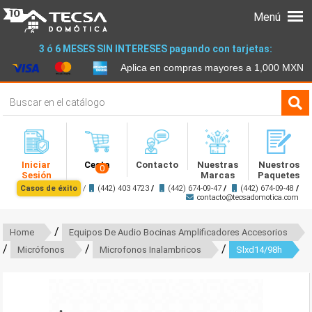
Menú
3 ó 6 MESES SIN INTERESES pagando con tarjetas:
Aplica en compras mayores a 1,000 MXN
Iniciar
Cesta
Contacto
Nuestras
Nuestros
0
Sesión
Marcas
Paquetes
Casos de éxito
/
(442) 403 4723
/
(442) 674-09-47
/
(442) 674-09-48
/
contacto@tecsadomotica.com
/
Home
Equipos De Audio Bocinas Amplificadores Accesorios
/
/
/
Micrófonos
Microfonos Inalambricos
Slxd14/98h