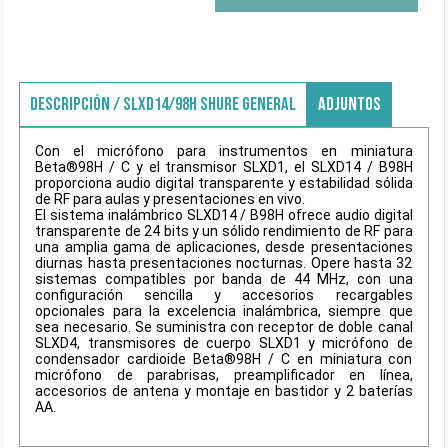
DESCRIPCIÓN / SLXD14/98H SHURE GENERAL
ADJUNTOS
Con el micrófono para instrumentos en miniatura
Beta®98H / C y el transmisor SLXD1, el SLXD14 / B98H
proporciona audio digital transparente y estabilidad sólida
de RF para aulas y presentaciones en vivo.
El sistema inalámbrico SLXD14 / B98H ofrece audio digital
transparente de 24 bits y un sólido rendimiento de RF para
una amplia gama de aplicaciones, desde presentaciones
diurnas hasta presentaciones nocturnas. Opere hasta 32
sistemas compatibles por banda de 44 MHz, con una
configuración sencilla y accesorios recargables
opcionales para la excelencia inalámbrica, siempre que
sea necesario. Se suministra con receptor de doble canal
SLXD4, transmisores de cuerpo SLXD1 y micrófono de
condensador cardioide Beta®98H / C en miniatura con
micrófono de parabrisas, preamplificador en línea,
accesorios de antena y montaje en bastidor y 2 baterías
AA.