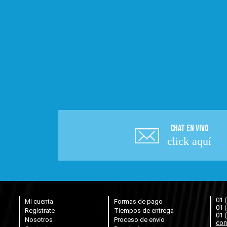
CHAT EN VIVO
click aquí
01 
Mi cuenta
Formas de pago
01 
Regístrate
Tiempos de entrega
01 
Nosotros
Proceso de envío
con