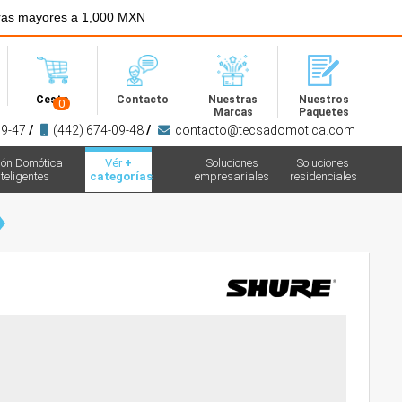
ras mayores a 1,000 MXN
Menú
Cesta
Contacto
Nuestras
Nuestros
0
Marcas
Paquetes
09-47
/
(442) 674-09-48
/
contacto@tecsadomotica.com
ión Domótica
Vér
+
Soluciones
Soluciones
teligentes
categorías
empresariales
residenciales