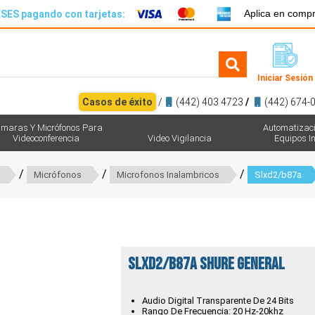
Aplica en comp
SES pagando con tarjetas:
Iniciar Sesión
Casos de éxito
/
(442) 403 4723
/
(442) 674-
maras Y Micrófonos Para
Automatizac
Videoconferencia
Video Vigilancia
Equipos In
/
/
/
Micrófonos
Microfonos Inalambricos
Slxd2/b87a
SLXD2/B87A Shure general
Audio Digital Transparente De 24 Bits
Rango De Frecuencia: 20 Hz-20khz