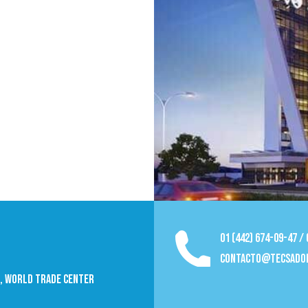
01 (442) 674-09-47 /
contacto@tecsado
09, World trade Center