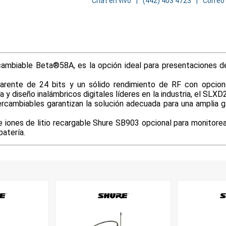
Chat en vivo
(442) 403 4723
Correo
cambiable Beta®58A, es la opción ideal para presentaciones de
parente de 24 bits y un sólido rendimiento de RF con opcion
 y diseño inalámbricos digitales líderes en la industria, el SLX
rcambiables garantizan la solución adecuada para una amplia 
de iones de litio recargable Shure SB903 opcional para monitorea
batería.