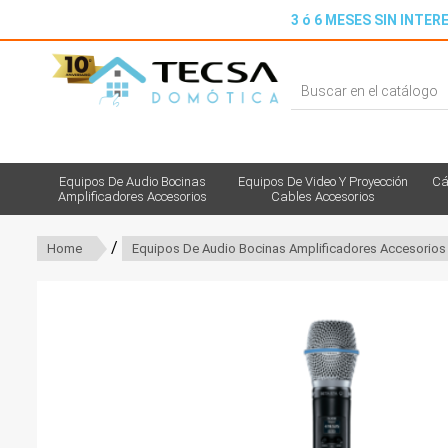
3 ó 6 MESES SIN INTERE
Equipos De Audio Bocinas
Equipos De Video Y Proyección
Cá
Amplificadores Accesorios
Cables Accesorios
/
Home
Equipos De Audio Bocinas Amplificadores Accesorios