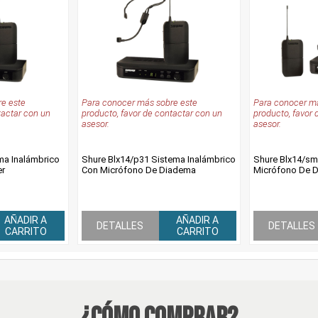
e este
Para conocer más sobre este
Para conocer má
tactar con un
producto, favor de contactar con un
producto, favor 
asesor.
asesor.
ma Inalámbrico
Shure Blx14/p31 Sistema Inalámbrico
Shure Blx14/sm
er
Con Micrófono De Diadema
Micrófono De D
AÑADIR A
AÑADIR A
DETALLES
DETALLES
CARRITO
CARRITO