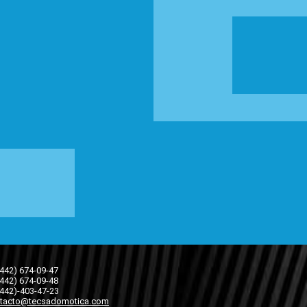
(442) 674-09-47
(442) 674-09-48
(442)-403-47-23
tacto@tecsadomotica.com