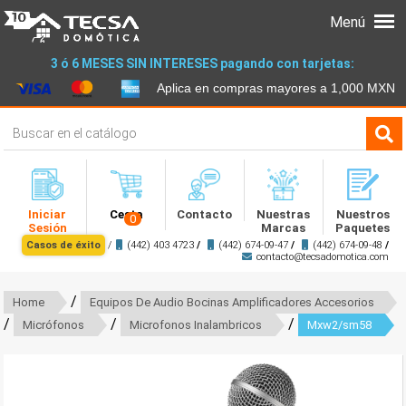
Menú
3 ó 6 MESES SIN INTERESES pagando con tarjetas:
Aplica en compras mayores a 1,000 MXN
Iniciar
Cesta
Contacto
Nuestras
Nuestros
0
Sesión
Marcas
Paquetes
Casos de éxito
/
(442) 403 4723
/
(442) 674-09-47
/
(442) 674-09-48
/
contacto@tecsadomotica.com
/
Home
Equipos De Audio Bocinas Amplificadores Accesorios
/
/
/
Micrófonos
Microfonos Inalambricos
Mxw2/sm58