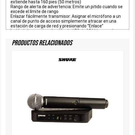
extiende hasta 160 pies (50 metros)
Rango de alerta de advertencia: Emite un pitido cuando se
excede el límite de rango
Enlazar fácilmente transmisor: Asignar el micrófono a un
canal de punto de acceso simplemente atracar en una
estación de carga de red y presionando “Enlace”
Inalámbrica encriptada: cifrado AES de 256 bits para la
transmisión segura
Baterías de iones de litio avanzadas: baterías internas de
Productos Relacionados
iones de litio inteligentes proporcionan hasta 9 horas de
uso continuo, cargue completamente en 2 horas, y
permitir el control remoto a través de la red de
permanecer estado de tiempo de ejecución y la carga en
horas y minutos
USB de carga: Se conecta a cualquier fuente de
alimentación USB estándar para “siempre en” su uso. El
tiempo de carga mediante el adaptador USB-SBC: <3,5
horas mientras micrófono está en uso
Diseño estabilizadora: Características de un punto de
apoyo plana para evitar que el micrófono
involuntariamente hacia fuera una superficie plana