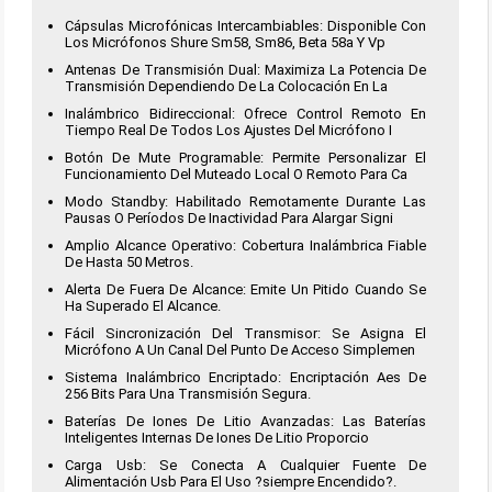
Cápsulas Microfónicas Intercambiables: Disponible Con
Los Micrófonos Shure Sm58, Sm86, Beta 58a Y Vp
Antenas De Transmisión Dual: Maximiza La Potencia De
Transmisión Dependiendo De La Colocación En La
Inalámbrico Bidireccional: Ofrece Control Remoto En
Tiempo Real De Todos Los Ajustes Del Micrófono I
Botón De Mute Programable: Permite Personalizar El
Funcionamiento Del Muteado Local O Remoto Para Ca
Modo Standby: Habilitado Remotamente Durante Las
Pausas O Períodos De Inactividad Para Alargar Signi
Amplio Alcance Operativo: Cobertura Inalámbrica Fiable
De Hasta 50 Metros.
Alerta De Fuera De Alcance: Emite Un Pitido Cuando Se
Ha Superado El Alcance.
Fácil Sincronización Del Transmisor: Se Asigna El
Micrófono A Un Canal Del Punto De Acceso Simplemen
Sistema Inalámbrico Encriptado: Encriptación Aes De
256 Bits Para Una Transmisión Segura.
Baterías De Iones De Litio Avanzadas: Las Baterías
Inteligentes Internas De Iones De Litio Proporcio
Carga Usb: Se Conecta A Cualquier Fuente De
Alimentación Usb Para El Uso ?siempre Encendido?.