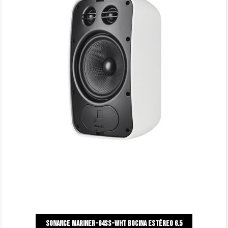
Sonance mariner-64ss-Wht bocina estéreo 6.5