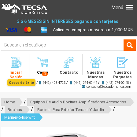
Menú
3 ó 6 MESES SIN INTERESES pagando con tarjetas:
Aplica en compras mayores a 1,000 MXN
Iniciar
Cesta
Contacto
Nuestras
Nuestros
0
Sesión
Marcas
Paquetes
Casos de éxito
/
(442) 403 4723
/
(442) 674-09-47
/
(442) 674-09-48
/
contacto@tecsadomotica.com
/
Home
Equipos De Audio Bocinas Amplificadores Accesorios
/
/
/
Bocinas
Bocinas Para Exterior Terraza Y Jardin
Mariner-64ss-wht