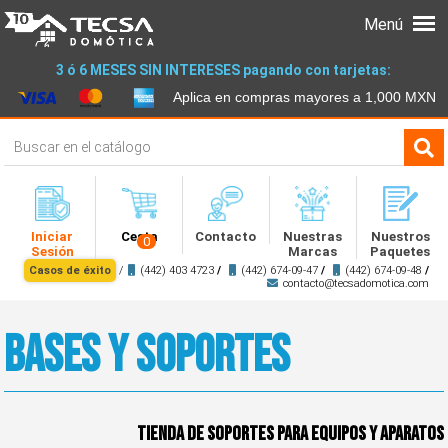
Menú
3 ó 6 MESES SIN INTERESES pagando con tarjetas:
Aplica en compras mayores a 1,000 MXN
Iniciar
Cesta
Contacto
Nuestras
Nuestros
0
Sesión
Marcas
Paquetes
Casos de éxito
/
(442) 403 4723
/
(442) 674-09-47
/
(442) 674-09-48
/
contacto@tecsadomotica.com
Bases y Soportes
Tienda de Soportes para equipos y aparatos