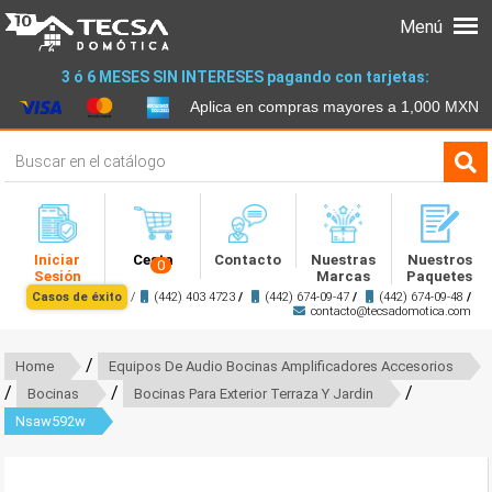
Menú
3 ó 6 MESES SIN INTERESES pagando con tarjetas:
Aplica en compras mayores a 1,000 MXN
Iniciar
Cesta
Contacto
Nuestras
Nuestros
0
Sesión
Marcas
Paquetes
Casos de éxito
/
(442) 403 4723
/
(442) 674-09-47
/
(442) 674-09-48
/
contacto@tecsadomotica.com
/
Home
Equipos De Audio Bocinas Amplificadores Accesorios
/
/
/
Bocinas
Bocinas Para Exterior Terraza Y Jardin
Nsaw592w